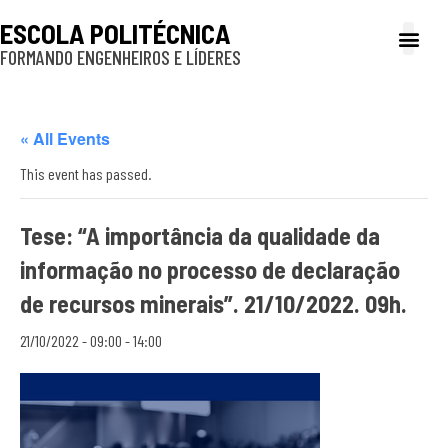
ESCOLA POLITÉCNICA
FORMANDO ENGENHEIROS E LÍDERES
A Poli
Gestão e Ad
Cultura e exte
Profissionais e
Inclusão e P
« All Events
This event has passed.
Tese: “A importância da qualidade da
informação no processo de declaração
de recursos minerais”. 21/10/2022. 09h.
21/10/2022 - 09:00
-
14:00