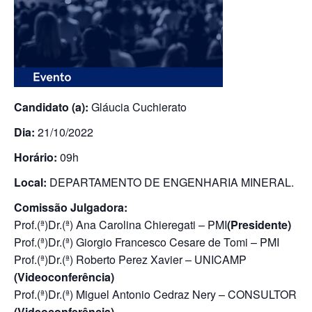
Candidato (a):
Gláucia Cuchierato
Dia:
21/10/2022
Horário:
09h
Local:
DEPARTAMENTO DE ENGENHARIA MINERAL.
Comissão Julgadora:
Prof.(ª)Dr.(ª) Ana Carolina Chieregati – PMI
(Presidente)
Prof.(ª)Dr.(ª) Giorgio Francesco Cesare de Tomi – PMI
Prof.(ª)Dr.(ª) Roberto Perez Xavier – UNICAMP
(Videoconferência)
Prof.(ª)Dr.(ª) Miguel Antonio Cedraz Nery – CONSULTOR
(Videoconferência)