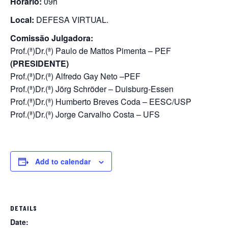
Horário:
09h
Local:
DEFESA VIRTUAL.
Comissão Julgadora:
Prof.(ª)Dr.(ª) Paulo de Mattos Pimenta – PEF
(PRESIDENTE)
Prof.(ª)Dr.(ª) Alfredo Gay Neto –PEF
Prof.(ª)Dr.(ª) Jörg Schröder – Duisburg-Essen
Prof.(ª)Dr.(ª) Humberto Breves Coda – EESC/USP
Prof.(ª)Dr.(ª) Jorge Carvalho Costa – UFS
Add to calendar
DETAILS
Date: