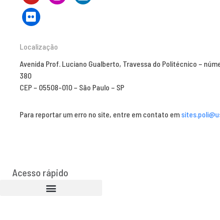
Localização
Avenida Prof. Luciano Gualberto, Travessa do Politécnico – núm
380
CEP – 05508-010 – São Paulo – SP
Para reportar um erro no site, entre em contato em
sites.poli@u
Acesso rápido