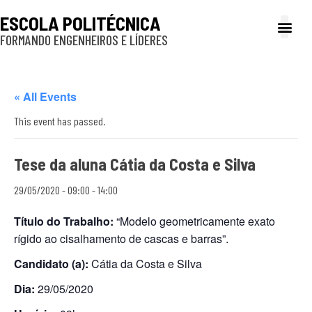
ESCOLA POLITÉCNICA
FORMANDO ENGENHEIROS E LÍDERES
A Poli
Gestão e Ad
Cultura e exte
Profissionais e
Inclusão e P
« All Events
This event has passed.
Tese da aluna Cátia da Costa e Silva
29/05/2020 - 09:00
-
14:00
Título do Trabalho:
“Modelo geometricamente exato
rígido ao cisalhamento de cascas e barras”.
Candidato (a):
Cátia da Costa e Silva
Dia:
29/05/2020