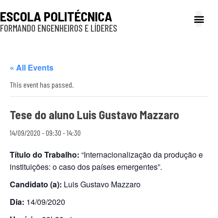
ESCOLA POLITÉCNICA
FORMANDO ENGENHEIROS E LÍDERES
A Poli
Gestão e Ad
Cultura e exte
Profissionais e
Inclusão e P
« All Events
This event has passed.
Tese do aluno Luis Gustavo Mazzaro
14/09/2020 - 09:30
-
14:30
Título do Trabalho:
“Internacionalização da produção e
instituições: o caso dos países emergentes”.
Candidato (a):
Luis Gustavo Mazzaro
Dia:
14/09/2020