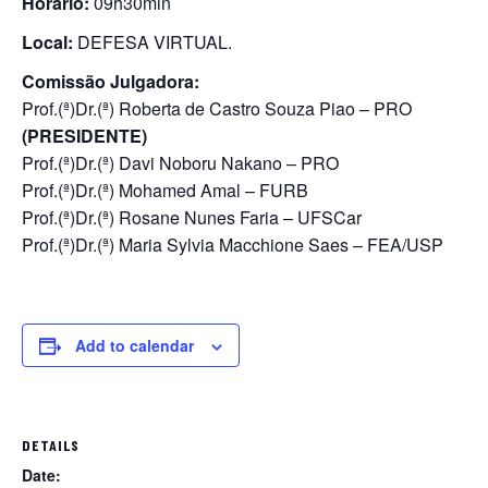
Horário:
09h30min
Local:
DEFESA VIRTUAL.
Comissão Julgadora:
Prof.(ª)Dr.(ª) Roberta de Castro Souza Piao – PRO
(PRESIDENTE)
Prof.(ª)Dr.(ª) Davi Noboru Nakano – PRO
Prof.(ª)Dr.(ª) Mohamed Amal – FURB
Prof.(ª)Dr.(ª) Rosane Nunes Faria – UFSCar
Prof.(ª)Dr.(ª) Maria Sylvia Macchione Saes – FEA/USP
Add to calendar
DETAILS
Date: