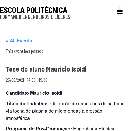
ESCOLA POLITÉCNICA
FORMANDO ENGENHEIROS E LÍDERES
A Poli
Gestão e Ad
Cultura e exte
Profissionais e
Inclusão e P
« All Events
This event has passed.
Tese do aluno Mauricio Isoldi
25/06/2021 - 14:00
-
19:00
Candidato Mauricio Isoldi
Título do Trabalho:
“Obtenção de nanotubos de carbono
via tocha de plasma de micro-ondas à pressão
atmosférica”.
Programa de Pós-Graduação:
Engenharia Elétrica