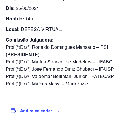
Dia:
25/06/2021
Horário:
14h
Local:
DEFESA VIRTUAL.
Comissão Julgadora:
Prof.(ª)Dr.(ª) Ronaldo Domingues Mansano – PSI
(PRESIDENTE)
Prof.(ª)Dr.(ª) Marina Sparvoli de Medeiros – UFABC
Prof.(ª)Dr.(ª) José Fernando Diniz Chubaci – IF/USP
Prof.(ª)Dr.(ª) Valdemar Bellintani Júnior – FATEC/SP
Prof.(ª)Dr.(ª) Marcos Massi – Mackenzie
Add to calendar