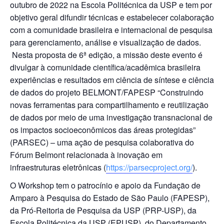
outubro de 2022 na Escola Politécnica da USP e tem por
objetivo geral difundir técnicas e estabelecer colaboração
com a comunidade brasileira e internacional de pesquisa
para gerenciamento, análise e visualização de dados.
Nesta proposta de 6ª edição, a missão deste evento é
divulgar à comunidade científica/acadêmica brasileira
experiências e resultados em ciência de síntese e ciência
de dados do projeto BELMONT/FAPESP “Construindo
novas ferramentas para compartilhamento e reutilização
de dados por meio de uma investigação transnacional de
os impactos socioeconômicos das áreas protegidas”
(PARSEC) – uma ação de pesquisa colaborativa do
Fórum Belmont relacionada à inovação em
infraestruturas eletrônicas (
https://parsecproject.org/
).
O Workshop tem o patrocínio e apoio da Fundação de
Amparo à Pesquisa do Estado de São Paulo (FAPESP),
da Pró-Reitoria de Pesquisa da USP (PRP-USP), da
Escola Politécnica da USP (EPUSP), do Departamento