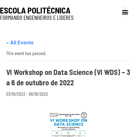
ESCOLA POLITÉCNICA
FORMANDO ENGENHEIROS E LÍDERES
A Poli
Gestão e Ad
Cultura e exte
Profissionais e
Inclusão e P
« All Events
This event has passed.
VI Workshop on Data Science (VI WDS) – 3
a 6 de outubro de 2022
03/10/2022
-
06/10/2022