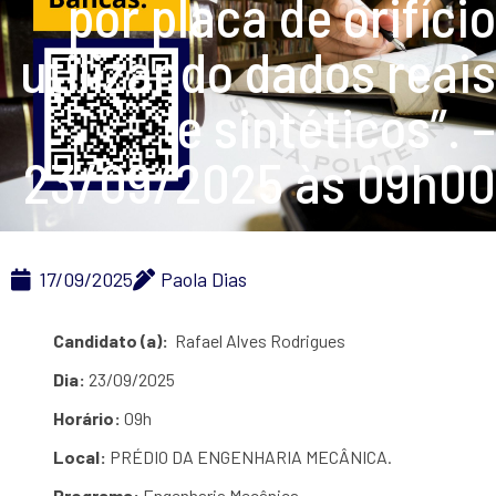
por placa de orifício
utilizando dados reais
e sintéticos”. –
23/09/2025 às 09h00
17/09/2025
Paola Dias
Candidato (a):
Rafael Alves Rodrigues
Dia:
23/09/2025
Horário:
09h
Local:
PRÉDIO DA ENGENHARIA MECÂNICA.
Programa:
Engenharia Mecânica