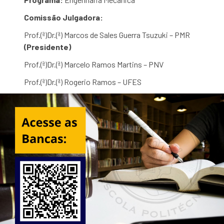
Comissão Julgadora:
Prof.(ª)Dr.(ª) Marcos de Sales Guerra Tsuzuki – PMR
(Presidente)
Prof.(ª)Dr.(ª) Marcelo Ramos Martins – PNV
Prof.(ª)Dr.(ª) Rogerio Ramos – UFES