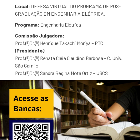
Local:
DEFESA VIRTUAL DO PROGRAMA DE PÓS-
GRADUAÇÃO EM ENGENHARIA ELÉTRICA.
Programa:
Engenharia Elétrica
Comissão Julgadora:
Prof.(ª)Dr.(ª) Henrique Takachi Moriya – PTC
(Presidente)
Prof.(ª)Dr.(ª) Renata Cléia Claudino Barbosa – C. Univ.
São Camilo
Prof.(ª)Dr.(ª) Sandra Regina Mota Ortiz – USCS