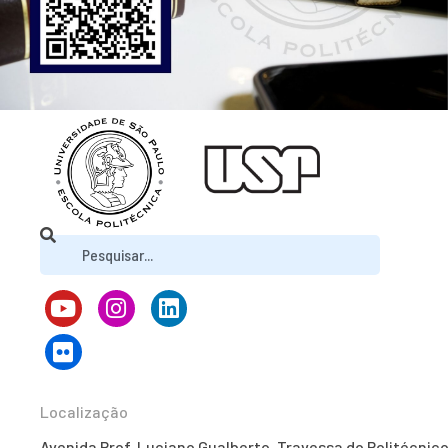
Localização
Avenida Prof. Luciano Gualberto, Travessa do Politécnico