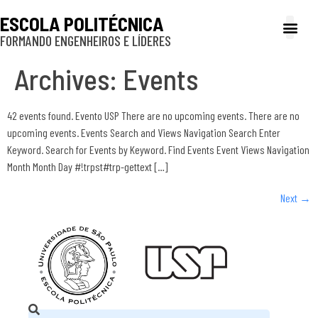
ESCOLA POLITÉCNICA
FORMANDO ENGENHEIROS E LÍDERES
A Poli
Gestão e Ad
Cultura e exte
Profissionais e
Inclusão e P
Archives:
Events
42 events found. Evento USP There are no upcoming events. There are no
upcoming events. Events Search and Views Navigation Search Enter
Keyword. Search for Events by Keyword. Find Events Event Views Navigation
Month Month Day #!trpst#trp-gettext […]
Next
→