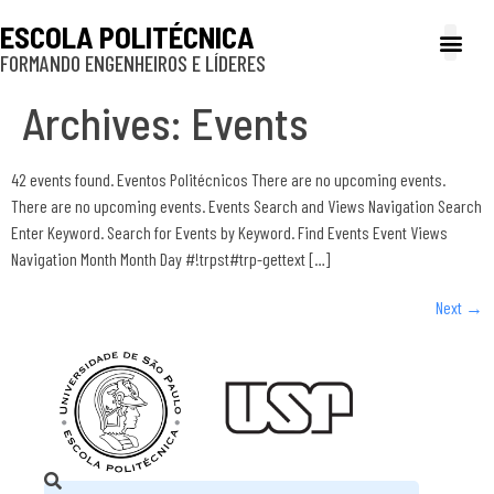
ESCOLA POLITÉCNICA
FORMANDO ENGENHEIROS E LÍDERES
A Poli
Gestão e Ad
Cultura e exte
Profissionais e
Inclusão e P
Archives:
Events
42 events found. Eventos Politécnicos There are no upcoming events.
There are no upcoming events. Events Search and Views Navigation Search
Enter Keyword. Search for Events by Keyword. Find Events Event Views
Navigation Month Month Day #!trpst#trp-gettext […]
Next
→