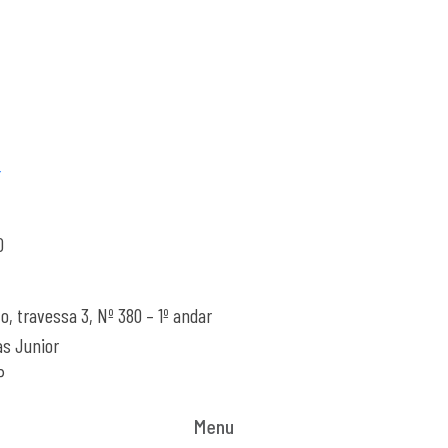
r
0
o, travessa 3, Nº 380 – 1º andar
as Junior
P
Menu