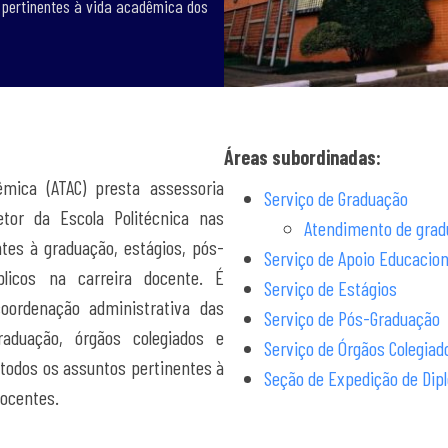
 pertinentes à vida acadêmica dos
Áreas subordinadas:
êmica (ATAC) presta assessoria
Serviço de Graduação
retor da Escola Politécnica nas
Atendimento de gra
tes à graduação, estágios, pós-
Serviço de Apoio Educacion
licos na carreira docente. É
Serviço de Estágios
oordenação administrativa das
Serviço de Pós-Graduação
raduação, órgãos colegiados e
Serviço de Órgãos Colegiad
 todos os assuntos pertinentes à
Seção de Expedição de Di
docentes.