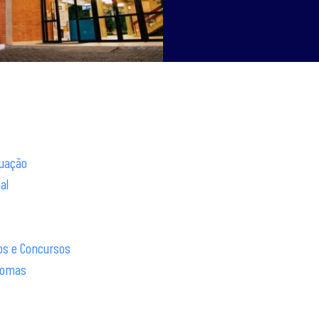
duação
al
os e Concursos
plomas