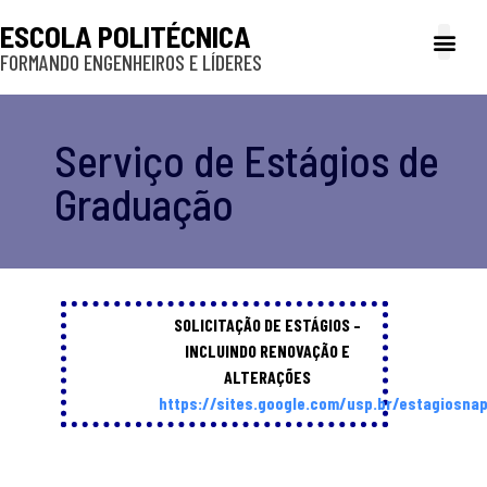
ESCOLA POLITÉCNICA
FORMANDO ENGENHEIROS E LÍDERES
A Poli
Gestão e Ad
Cultura e exte
Profissionais e
Inclusão e P
Serviço de Estágios de
Graduação
SOLICITAÇÃO DE ESTÁGIOS –
INCLUINDO RENOVAÇÃO E
ALTERAÇÕES
https://sites.google.com/usp.br/estagiosnap