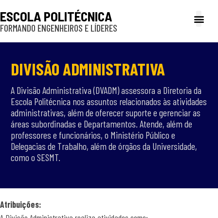
ESCOLA POLITÉCNICA
FORMANDO ENGENHEIROS E LÍDERES
A Poli
Gestão e Ad
Cultura e exte
Profissionais e
Inclusão e P
DIVISÃO ADMINISTRATIVA
A Divisão Administrativa (DVADM) assessora a Diretoria da
Escola Politécnica nos assuntos relacionados às atividades
administrativas, além de oferecer suporte e gerenciar as
áreas subordinadas e Departamentos. Atende, além de
professores e funcionários, o Ministério Público e
Delegacias de Trabalho, além de órgãos da Universidade,
como o SESMT.
Atribuições:
A Divisão Administrativa realiza atividades como: