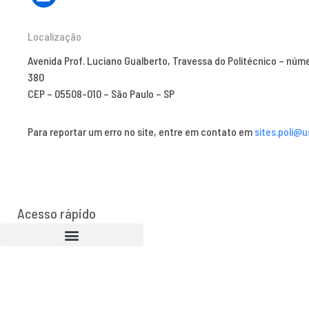
Localização
Avenida Prof. Luciano Gualberto, Travessa do Politécnico – núm
380
CEP – 05508-010 – São Paulo – SP
Para reportar um erro no site, entre em contato em
sites.poli@u
Acesso rápido