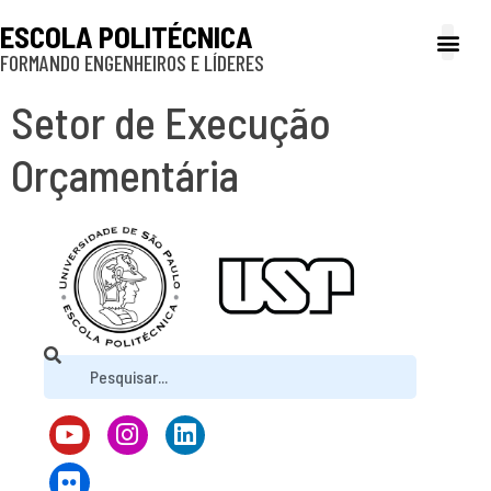
ESCOLA POLITÉCNICA
FORMANDO ENGENHEIROS E LÍDERES
A Poli
Gestão e Ad
Cultura e exte
Profissionais e
Inclusão e P
Setor de Execução
Orçamentária