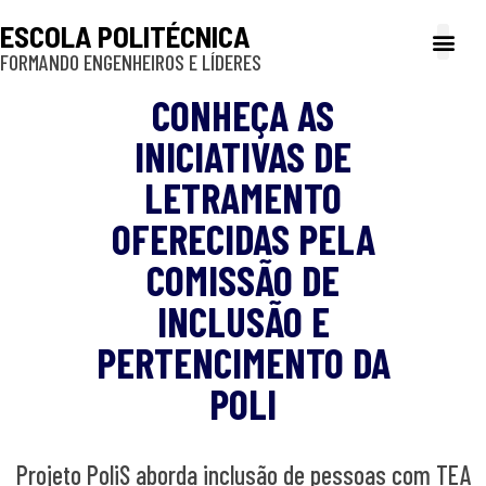
ESCOLA POLITÉCNICA
FORMANDO ENGENHEIROS E LÍDERES
A Poli
Gestão e Ad
Cultura e exte
Profissionais e
Inclusão e P
CONHEÇA AS
INICIATIVAS DE
LETRAMENTO
OFERECIDAS PELA
COMISSÃO DE
INCLUSÃO E
PERTENCIMENTO DA
POLI
Projeto PoliS aborda inclusão de pessoas com TEA