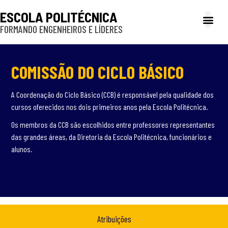
ESCOLA POLITÉCNICA
FORMANDO ENGENHEIROS E LÍDERES
A Poli
Gestão e Ad
Cultura e exte
Profissionais e
Inclusão e P
COMISSÃO DO CICLO BÁSICO
A Coordenação do Ciclo Básico (CCB) é responsável pela qualidade dos
cursos oferecidos nos dois primeiros anos pela Escola Politécnica.
Os membros da CCB são escolhidos entre professores representantes
das grandes áreas, da Diretoria da Escola Politécnica, funcionários e
alunos.
Atribuições