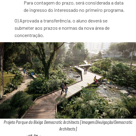
Para contagem do prazo, será considerada a data
de ingresso do interessado no primeiro programa.
O) Aprovada a transferência, o aluno deverá se
submeter aos prazos e normas da nova área de
concentração.
Projeto Parque do Bixiga Democratic Architects [Imagem:Divulgação/Democratic
Architects]