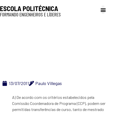
ESCOLA POLITÉCNICA
FORMANDO ENGENHEIROS E LÍDERES
A Poli
Gestão e Ad
Cultura e exte
Profissionais e
Inclusão e P
Transferência de área
13/07/2011
Paulo Villegas
A) De acordo com os critérios estabelecidos pela
Comissão Coordenadora de Programa (CCP), podem ser
permitidas transferências de curso, tanto de mestrado