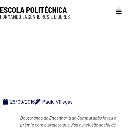
ESCOLA POLITÉCNICA
FORMANDO ENGENHEIROS E LÍDERES
A Poli
Gestão e Ad
Cultura e exte
Profissionais e
Inclusão e P
Aluno de doutorado da
Poli-USP vence prêmio
do Google na América
Latina
26/09/2016
Paulo Villegas
Doutorando de Engenharia da Computação levou o
prêmio com o projeto que visa a inclusão social de