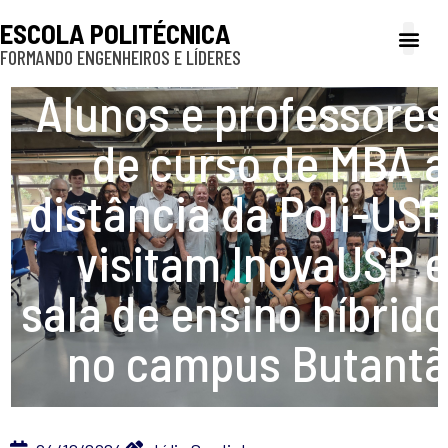
ESCOLA POLITÉCNICA
FORMANDO ENGENHEIROS E LÍDERES
A Poli
Gestão e Ad
Cultura e exte
Profissionais e
Inclusão e P
Alunos e professores
de curso de MBA a
distância da Poli-USP
visitam InovaUSP e
sala de ensino híbrido
no campus Butantã