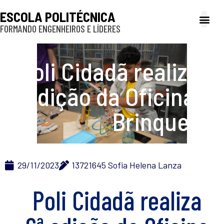
ESCOLA POLITÉCNICA
FORMANDO ENGENHEIROS E LÍDERES
A Poli
Gestão e Ad
Cultura e exte
Profissionais e
Inclusão e P
Poli Cidadã realiza 6ª
edição da Oficina de
Brinquedos
29/11/2023
13721645 Sofia Helena Lanza
Poli Cidadã realiza