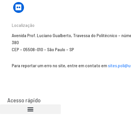
Localização
Avenida Prof. Luciano Gualberto, Travessa do Politécnico – núm
380
CEP – 05508-010 – São Paulo – SP
Para reportar um erro no site, entre em contato em
sites.poli@u
Acesso rápido