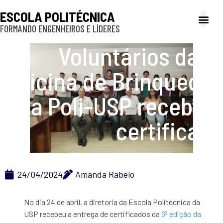
ESCOLA POLITÉCNICA
FORMANDO ENGENHEIROS E LÍDERES
A Poli
Gestão e Ad
Cultura e exte
Profissionais e
Inclusão e P
Voluntários da 6ª
Oficina de Brinquedos
da Poli-USP recebem
certificado
24/04/2024
Amanda Rabelo
No dia 24 de abril, a diretoria da Escola Politécnica da
USP recebeu a entrega de certificados da
6ª edição da