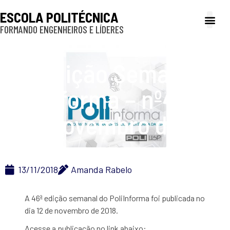
ESCOLA POLITÉCNICA
FORMANDO ENGENHEIROS E LÍDERES
A Poli
Gestão e Ad
Cultura e exte
Profissionais e
Inclusão e P
Edição Semanal do
PoliInforma – nº46 – 12
de novembro de 2018
13/11/2018
Amanda Rabelo
A 46ª edição semanal do PoliInforma foi publicada no
dia 12 de novembro de 2018.
Acesse a publicação no link abaixo: