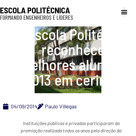
ESCOLA POLITÉCNICA
FORMANDO ENGENHEIROS E LÍDERES
A Poli
Gestão e Ad
Cultura e exte
Profissionais e
Inclusão e P
Escola Politécnica
reconhece seus
melhores alunos de
2013 em cerimônia
04/09/2014
Paulo Villegas
Instituições públicas e privadas participaram da
premiação realizada todos os anos pela direção da