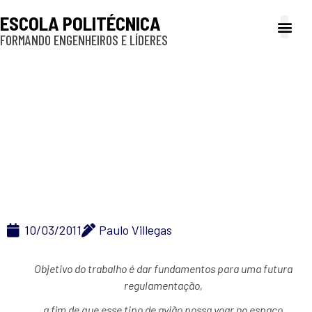
ESCOLA POLITÉCNICA
FORMANDO ENGENHEIROS E LÍDERES
A Poli
Gestão e Ad
Cultura e exte
Profissionais e
Inclusão e P
Grupo da Poli avalia
segurança de veículos
aéreos não tripulados
10/03/2011
Paulo Villegas
Objetivo do trabalho é dar fundamentos para uma futura
regulamentação,
a fim de que esse tipo de avião possa voar no espaço