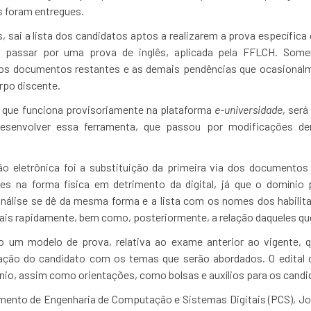
 foram entregues.
, sai a lista dos candidatos aptos a realizarem a prova específica
passar por uma prova de inglês, aplicada pela FFLCH. Some
 os documentos restantes e as demais pendências que ocasionalme
rpo discente.
que funciona provisoriamente na plataforma
e-universidade
, será
desenvolver essa ferramenta, que passou por modificações de
ão eletrônica foi a substituição da primeira via dos documentos
tes na forma física em detrimento da digital, já que o domínio
nálise se dê da mesma forma e a lista com os nomes dos habilit
mais rapidamente, bem como, posteriormente, a relação daqueles qu
ado um modelo de prova, relativa ao exame anterior ao vigente, 
zação do candidato com os temas que serão abordados. O edital 
ínio, assim como orientações, como bolsas e auxílios para os candi
mento de Engenharia de Computação e Sistemas Digitais (PCS), Jo