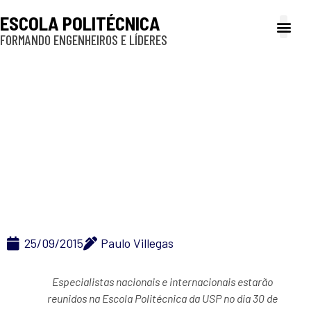
ESCOLA POLITÉCNICA
FORMANDO ENGENHEIROS E LÍDERES
A Poli
Gestão e Ad
Cultura e exte
Profissionais e
Inclusão e P
LASSU comemora
cinco anos com
workshop sobre
sustentabilidade
25/09/2015
Paulo Villegas
Especialistas nacionais e internacionais estarão
reunidos na
Escola Politécnica da USP no dia 30 de