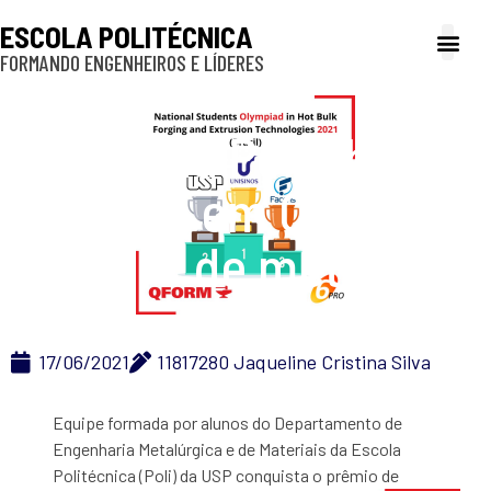
ESCOLA POLITÉCNICA
FORMANDO ENGENHEIROS E LÍDERES
A Poli
Gestão e Ad
Cultura e exte
Profissionais e
Inclusão e P
Alunos da Poli chegam
ao pódio em Olimpíada
de metalurgia
17/06/2021
11817280 Jaqueline Cristina Silva
Equipe formada por alunos do
D
epartamento de
Engenharia Metalúrgica e de Materiais da Escola
Politécnica (Poli) da USP conquista o
prêmio de