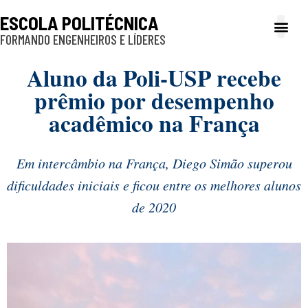
ESCOLA POLITÉCNICA
FORMANDO ENGENHEIROS E LÍDERES
A Poli
Gestão e Ad
Cultura e exte
Profissionais e
Inclusão e P
Aluno da Poli-USP recebe
prêmio por desempenho
acadêmico na França
Em intercâmbio na França, Diego Simão superou
dificuldades iniciais e ficou entre os melhores alunos
de 2020