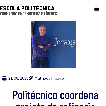
ESCOLA POLITÉCNICA
FORMANDO ENGENHEIROS E LÍDERES
A Poli
Gestão e Ad
Cultura e exte
Profissionais e
Inclusão e P
21/08/2025
Matheus Ribeiro
Politécnico coordena