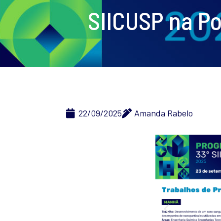
SIICUSP na Po
22/09/2025
Amanda Rabelo