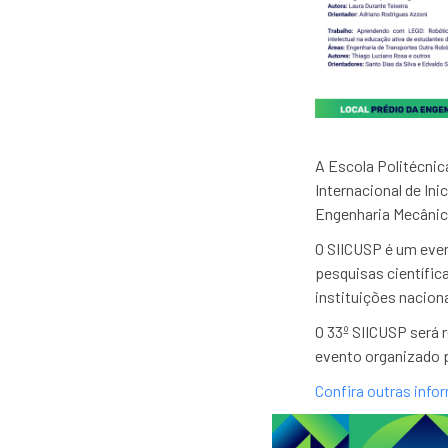
A Escola Politécnica
Internacional de Ini
Engenharia Mecânic
O SIICUSP é um even
pesquisas científic
instituições nacion
O 33º SIICUSP será 
evento organizado p
Confira outras info