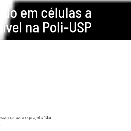
ado em células a
ível na Poli-USP
ânica para o projeto “
Da
”.