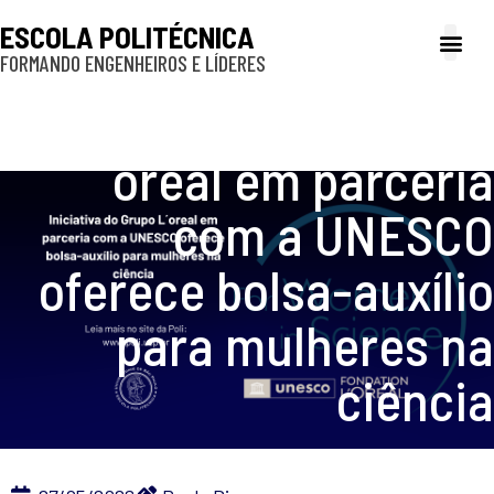
ESCOLA POLITÉCNICA
FORMANDO ENGENHEIROS E LÍDERES
A Poli
Gestão e Ad
Cultura e exte
Profissionais e
Inclusão e P
Iniciativa do Grupo L
´oreal em parceria
com a UNESCO
oferece bolsa-auxílio
para mulheres na
ciência