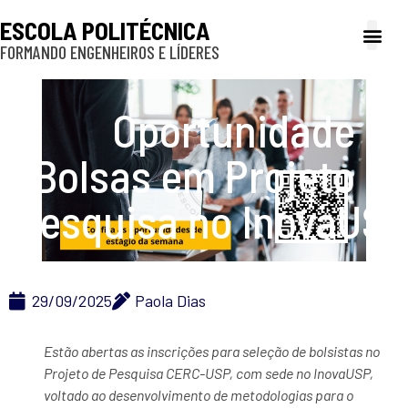
ESCOLA POLITÉCNICA
FORMANDO ENGENHEIROS E LÍDERES
A Poli
Gestão e Ad
Cultura e exte
Profissionais e
Inclusão e P
Oportunidade de
Bolsas em Projeto de
Pesquisa no InovaUSP
29/09/2025
Paola Dias
Estão abertas as inscrições para seleção de bolsistas no
Projeto de Pesquisa CERC-USP, com sede no InovaUSP,
voltado ao desenvolvimento de metodologias para o