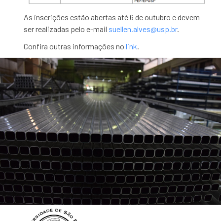
As inscrições estão abertas até 6 de outubro e devem
ser realizadas pelo e-mail
suellen.alves@usp.br
.
Confira outras informações no
link
.