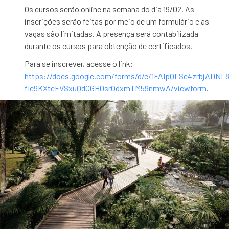
Os cursos serão online na semana do dia 19/02. As
inscrições serão feitas por meio de um formulário e as
vagas são limitadas. A presença será contabilizada
durante os cursos para obtenção de certificados.
Para se inscrever, acesse o link:
https://docs.google.com/forms/d/e/1FAIpQLSe4zrbjADNL
fIe9KXteFVSxuQdCGH0srOdxmTM59nmwA/viewform
.