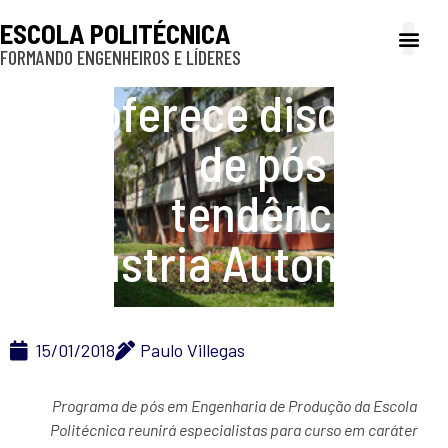
ESCOLA POLITÉCNICA
FORMANDO ENGENHEIROS E LÍDERES
A Poli
Gestão e Ad
Cultura e exte
Profissionais e
Inclusão e P
Poli oferece disciplina
de pós sobre
tendências da
Indústria Automotiva
15/01/2018
Paulo Villegas
Programa de pós em Engenharia de Produção da Escola
Politécnica reunirá especialistas para curso em caráter