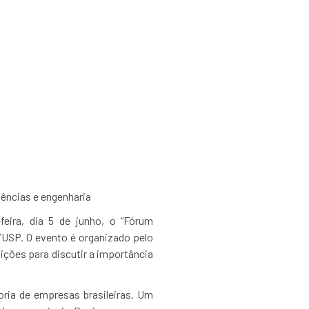
nal: Mulheres em
ria com a Boeing
iências e engenharia
feira, dia 5 de junho, o “Fórum
/USP. O evento é organizado pelo
ições para discutir a importância
ria de empresas brasileiras. Um