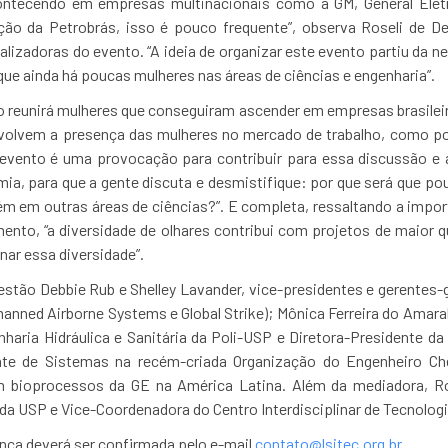
tecendo em empresas multinacionais como a GM, General Eletri
ção da Petrobrás, isso é pouco frequente”, observa Roseli de D
alizadoras do evento. “A ideia de organizar este evento partiu da n
que ainda há poucas mulheres nas áreas de ciências e engenharia”.
o reunirá mulheres que conseguiram ascender em empresas brasileira
nvolvem a presença das mulheres no mercado de trabalho, como po
 evento é uma provocação para contribuir para essa discussão e a
ia, para que a gente discuta e desmistifique: por que será que po
m em outras áreas de ciências?”. E completa, ressaltando a impor
nto, “a diversidade de olhares contribui com projetos de maior q
ar essa diversidade”.
estão Debbie Rub e Shelley Lavander, vice-presidentes e gerentes-
nmanned Airborne Systems e Global Strike); Mônica Ferreira do Amaral
aria Hidráulica e Sanitária da Poli-USP e Diretora-Presidente d
ente de Sistemas na recém-criada Organização do Engenheiro Che
m bioprocessos da GE na América Latina. Além da mediadora, R
da USP e Vice-Coordenadora do Centro Interdisciplinar de Tecnologi
ença deverá ser confirmada pelo e-mail
contato@lsitec.org.br.