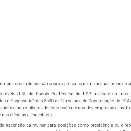
be o “Fórum Internacio
 Engenharia” em parce
tribuir com a discussão sobre a presença da mulher nas áreas de c
gráveis (LSI) da Escola Politécnica da USP realizará na terça-
cias e Engenharia”, das 8h30 às 12h na sala da Congregação da FEA
reunirá cinco mulheres de expressão em grandes empresas e institu
r nas ciências e engenharia.
 da ascensão da mulher para posições como presidência ou direto