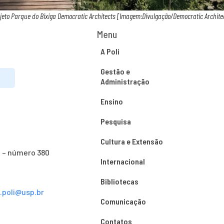
jeto Parque do Bixiga Democratic Architects [Imagem:Divulgação/Democratic Archite
Menu
A Poli
Gestão e
Administração
Ensino
Pesquisa
Cultura e Extensão
o – número 380
Internacional
Bibliotecas
s.poli@usp.br
Comunicação
Contatos