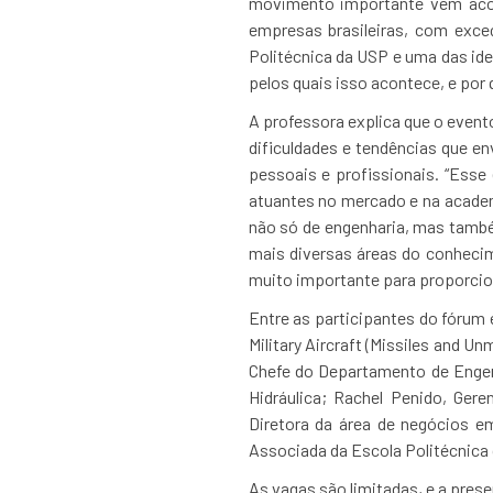
movimento importante vem acon
empresas brasileiras, com exce
Politécnica da USP e uma das ide
pelos quais isso acontece, e por 
A professora explica que o event
dificuldades e tendências que e
pessoais e profissionais. “Esse
atuantes no mercado e na academ
não só de engenharia, mas també
mais diversas áreas do conhecime
muito importante para proporcion
Entre as participantes do fórum 
Military Aircraft (Missiles and U
Chefe do Departamento de Engenh
Hidráulica; Rachel Penido, Ger
Diretora da área de negócios e
Associada da Escola Politécnica 
As vagas são limitadas, e a pres