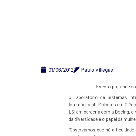
Poli rece
Ciências e
01/06/2012
Paulo Villegas
Evento pretende con
O Laboratório de Sistemas Inte
Internacional: Mulheres em Ciên
LSI em parceria com a Boeing, e 
da diversidade e o papel da mulhe
“Observamos que há dificuldade