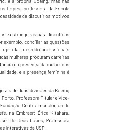
c, e a própria Boeing, mas nas
eus Lopes, professora da Escola
ecessidade de discutir os motivos
s e estrangeiras para discutir as
r exemplo, conciliar as questões
mpliá-la, trazendo profissionais
ucas mulheres procuram carreiras
tância da presença da mulher nas
ualidade, e a presença feminina é
gerais de duas divisões da Boeing
 Porto, Professora Titular e Vice-
a Fundaçăo Centro Tecnológico de
fe, na Embraer; Érica Kitahara,
oseli de Deus Lopes, Professora
as Interativas da USP.