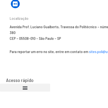
Localização
Avenida Prof. Luciano Gualberto, Travessa do Politécnico – núm
380
CEP – 05508-010 – São Paulo – SP
Para reportar um erro no site, entre em contato em
sites.poli@u
Acesso rápido