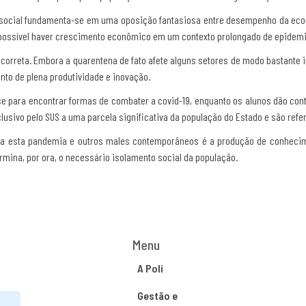
 social fundamenta-se em uma oposição fantasiosa entre desempenho da econo
mpossível haver crescimento econômico em um contexto prolongado de epidemia,
ncorreta. Embora a quarentena de fato afete alguns setores de modo bastante 
ento de plena produtividade e inovação.
se para encontrar formas de combater a covid-19, enquanto os alunos dão con
xclusivo pelo SUS a uma parcela significativa da população do Estado e são ref
tra esta pandemia e outros males contemporâneos é a produção de conhecime
rmina, por ora, o necessário isolamento social da população.
Menu
A Poli
Gestão e