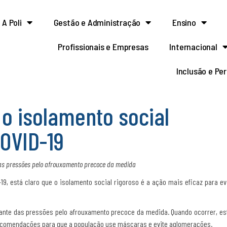
A Poli
Gestão e Administração
Ensino
Profissionais e Empresas
Internacional
Inclusão e Pe
o isolamento social
OVID-19
das pressões pelo afrouxamento precoce da medida
9, está claro que o isolamento social rigoroso é a ação mais eficaz para e
ante das pressões pelo afrouxamento precoce da medida. Quando ocorrer, est
comendações para que a população use máscaras e evite aglomerações.