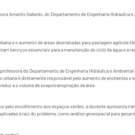
ora Amarilis Gallardo, do Departamento de Engenharia Hidráulica e
rbana e o aumento de áreas desmatadas para pastagem agrícola tê
tam serviços essenciais para a manutenção do ciclo da água e a re
 professora do Departamento de Engenharia Hidráulica e Ambiental 
ão urbana é diretamente responsável pelo aumento de enchentes e a
 reduz a o volume de evapotranspiração da área.
tos pelo encolhimento dos espaços verdes, a docente apresenta m
 aplicadas à raiz do problema, como análise geoespacial para geop
ink acima!