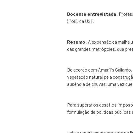
Docente entrevistada:
Profess
(Poli), da USP.
Resumo:
A expansão da malha u
das grandes metrópoles, que pres
De acordo com Amarilis Gallardo,
vegetação natural pela construç
ausência de chuvas, uma vez que
Para superar os desafios impos
formulação de políticas públicas
Leia a reportagem completa no l