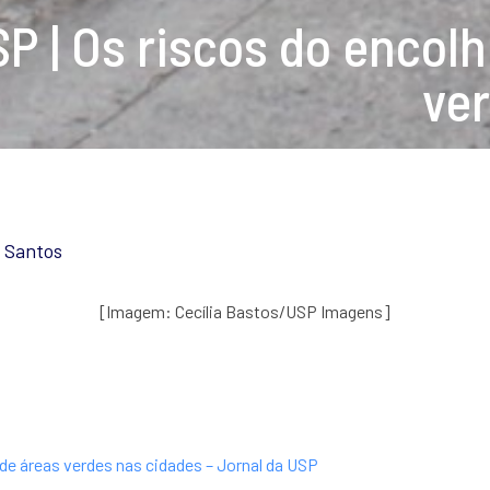
SP | Os riscos do encol
ve
 Santos
[Imagem: Cecília Bastos/USP Imagens]
de áreas verdes nas cidades – Jornal da USP