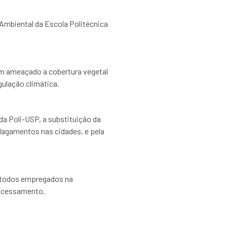
 Ambiental da Escola Politécnica
m ameaçado a cobertura vegetal
gulação climática.
da Poli-USP, a substituição da
lagamentos nas cidades, e pela
étodos empregados na
rocessamento.