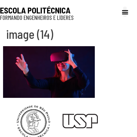
ESCOLA POLITÉCNICA
FORMANDO ENGENHEIROS E LÍDERES
A Poli
Gestão e Ad
Cultura e exte
Profissionais e
Inclusão e P
image (14)