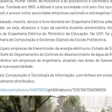
pública, Michel Temer, de ministros e do politécnico e Secretário
les. Fundada em 1963, a Abinee é uma sociedade civil sem fins luc
Brasil, e possui como associadas empresas nacionais e estrangeiras 
aduado, mestre, doutor e livre-docente em Engenharia Elétrica pela
lar, ou seja, alcançou o topo da carreira docente universitária. 
de Engenharia Elétrica do Ministério da Educação. Na USP, foi p
aria de Computação e Sistemas Digitais da Escola Politécnica.
ncipais empresas de transmissão de energia elétrica no Estado de
m Chefe do Departamento de Controle do Abastecimento de água da 
 diretor em empresas de engenharia, atuando nas áreas de Saneam
de sua especialidade.
gia, Computação e Tecnologia da Informação, com ênfase em siste
almente distribuídos.
lickr.com/photos/146279702
@N06/albums/72157667399386839