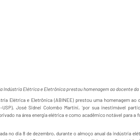
rofessor José Sidnei C
homenagea
da Indústria Elétrica e Eletrônica prestou homenagem ao docente da
stria Elétrica e Eletrônica (ABINEE) prestou uma homenagem ao 
i-USP), José Sidnei Colombo Martini, ‘por sua inestimável parti
rivado na área energia elétrica e como acadêmico notável para a 
zada no dia 8 de dezembro, durante o almoço anual da indústria elé