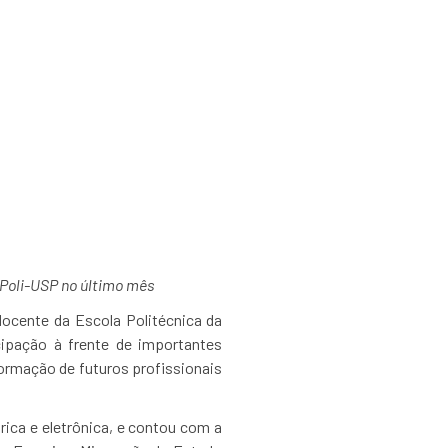
olombo Martini é
do pela ABINEE
 Poli-USP no último mês
docente da Escola Politécnica da
cipação à frente de importantes
formação de futuros profissionais
trica e eletrônica, e contou com a