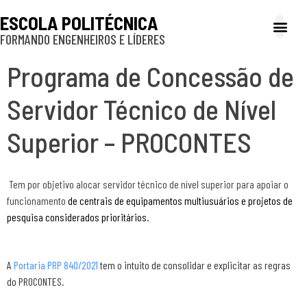
ESCOLA POLITÉCNICA
FORMANDO ENGENHEIROS E LÍDERES
A Poli
Gestão e Ad
Cultura e exte
Profissionais e
Inclusão e P
Programa de Concessão de
Servidor Técnico de Nível
Superior – PROCONTES
Tem por objetivo alocar servidor técnico de nível superior para apoiar o
funcionamento
de centrais de equipamentos multiusuários e projetos de
pesquisa considerados prioritários.
A
Portaria PRP 840/2021
tem o intuito de consolidar e explicitar as regras
do
PROCONTES.