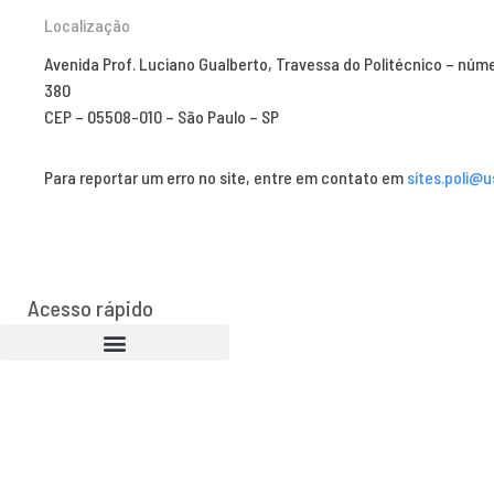
Localização
Avenida Prof. Luciano Gualberto, Travessa do Politécnico – núm
380
CEP – 05508-010 – São Paulo – SP
Para reportar um erro no site, entre em contato em
sites.poli@u
Acesso rápido