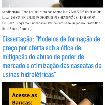
Candidato (a): Rana Cerise Loreto dos Santos Dia: 22/08/2025 Horário: 09h
Local: DEFESA VIRTUAL DO PROGRAMA DE PÓS-GRADUAÇÃO EM ENGENHARIA
ELÉTRICA. Programa: Engenharia Elétrica Comissão Julgadora: Prof.(ª)Dr.(ª)
Dorel Soares Ramos […]
Dissertação: “Modelos de formação de
preço por oferta sob a ótica de
mitigação do abuso de poder de
mercado e otimização das cascatas de
usinas hidrelétricas”