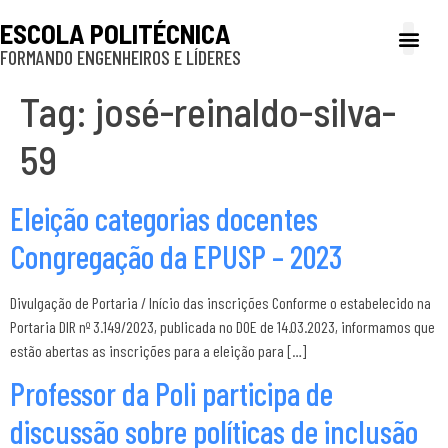
ESCOLA POLITÉCNICA
FORMANDO ENGENHEIROS E LÍDERES
A Poli
Gestão e Ad
Cultura e exte
Profissionais e
Inclusão e P
Tag:
josé-reinaldo-silva-
59
Eleição categorias docentes
Congregação da EPUSP – 2023
Divulgação de Portaria / Início das inscrições Conforme o estabelecido na
Portaria DIR nº 3.149/2023, publicada no DOE de 14.03.2023, informamos que
estão abertas as inscrições para a eleição para […]
Professor da Poli participa de
discussão sobre políticas de inclusão