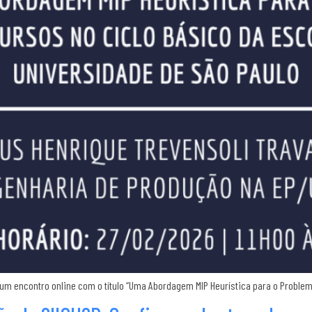
ado um encontro online com o título “Uma Abordagem MIP Heurística para o Prob