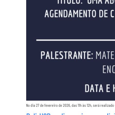
No dia 27 de fevereiro de 2026, das 11h às 12h, será realiz