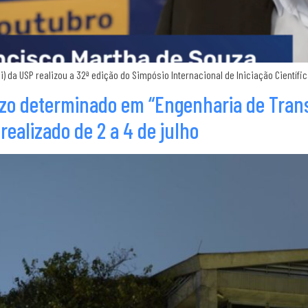
li) da USP realizou a 32ª edição do Simpósio Internacional de Iniciação Científ
azo determinado em “Engenharia de Tran
ealizado de 2 a 4 de julho