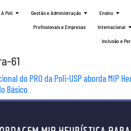
A Poli
Gestão e Administração
Ensino
Profissionais e Empresas
Internacional
Inclusão e Pe
ra-61
ional do PRO da Poli-USP aborda MIP Heu
o Básico