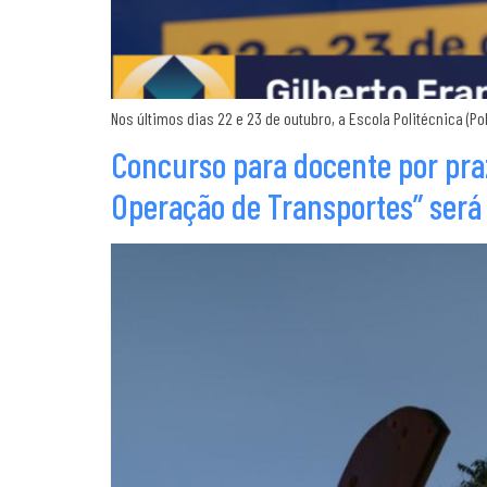
Nos últimos dias 22 e 23 de outubro, a Escola Politécnica (Po
Concurso para docente por pr
Operação de Transportes” será r