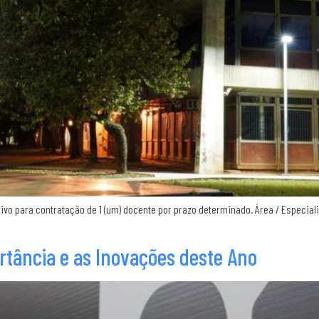
tivo para contratação de 1 (um) docente por prazo determinado. Área / Especia
rtância e as Inovações deste Ano