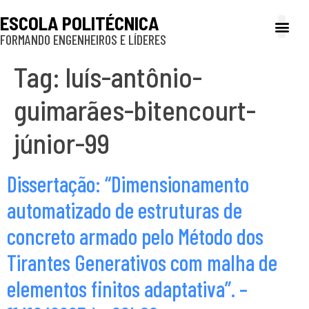
ESCOLA POLITÉCNICA
FORMANDO ENGENHEIROS E LÍDERES
A Poli
Gestão e Ad
Cultura e exte
Profissionais e
Inclusão e P
Tag:
luís-antônio-
guimarães-bitencourt-
júnior-99
Dissertação: “Dimensionamento
automatizado de estruturas de
concreto armado pelo Método dos
Tirantes Generativos com malha de
elementos finitos adaptativa”. –