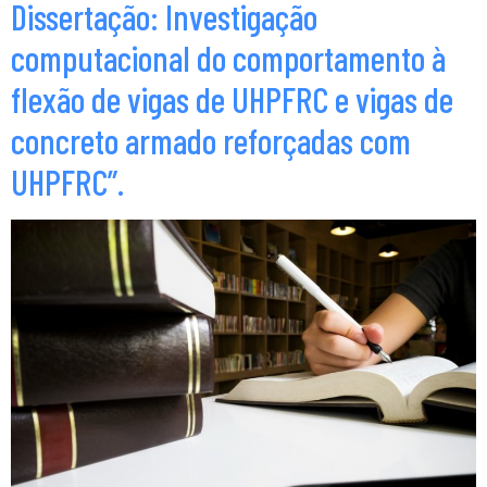
Dissertação: Investigação
computacional do comportamento à
flexão de vigas de UHPFRC e vigas de
concreto armado reforçadas com
UHPFRC”.