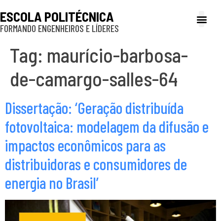
ESCOLA POLITÉCNICA
FORMANDO ENGENHEIROS E LÍDERES
A Poli
Gestão e Ad
Cultura e exte
Profissionais e
Inclusão e P
Tag:
maurício-barbosa-
de-camargo-salles-64
Dissertação: ‘Geração distribuída
fotovoltaica: modelagem da difusão e
impactos econômicos para as
distribuidoras e consumidores de
energia no Brasil’