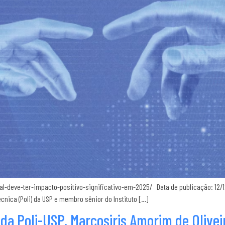
l-deve-ter-impacto-positivo-significativo-em-2025/ Data de publicação: 12/1
nica (Poli) da USP e membro sênior do Instituto […]
 da Poli-USP, Marcosiris Amorim de Olive