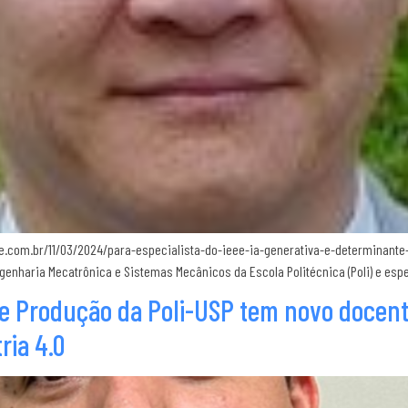
ide.com.br/11/03/2024/para-especialista-do-ieee-ia-generativa-e-determinant
genharia Mecatrônica e Sistemas Mecânicos da Escola Politécnica (Poli) e espe
 Produção da Poli-USP tem novo docente
ria 4.0