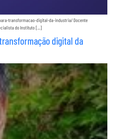
-para-transformacao-digital-da-industria/ Docente
ialista do Instituto […]
 transformação digital da