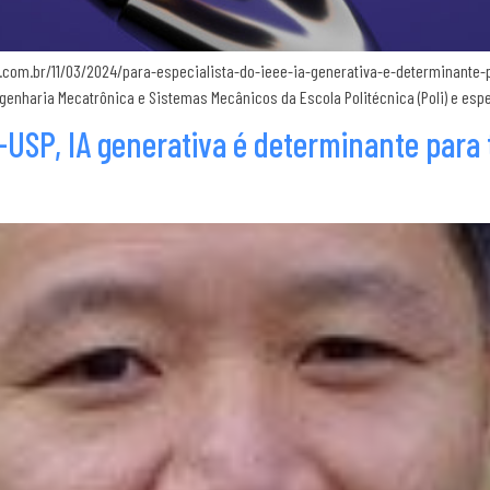
ide.com.br/11/03/2024/para-especialista-do-ieee-ia-generativa-e-determinante
enharia Mecatrônica e Sistemas Mecânicos da Escola Politécnica (Poli) e espec
i-USP, IA generativa é determinante para