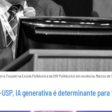
erra Tsuzuki na Escola Politécnica da USP Politécnico em essência, Marcos de S
i-USP, IA generativa é determinante para