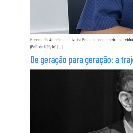
Marcosiris Amorim de Oliveira Pessoa – engenheiro, servido
(Poli) da USP, foi […]
De geração para geração: a tra