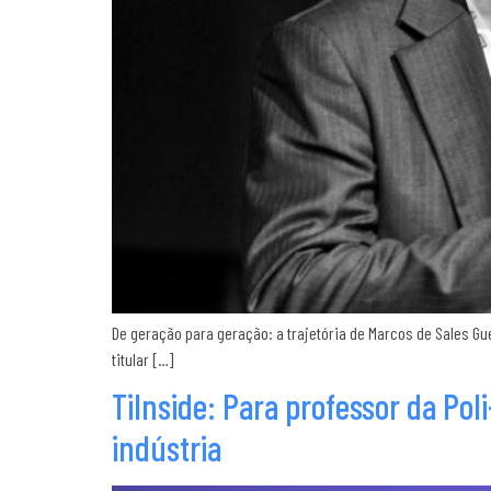
De geração para geração: a trajetória de Marcos de Sales Gu
titular […]
TiInside: Para professor da Pol
indústria