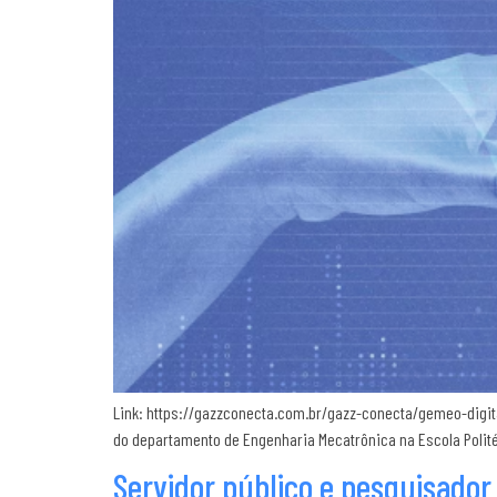
Link: https://gazzconecta.com.br/gazz-conecta/gemeo-digita
do departamento de Engenharia Mecatrônica na Escola Politéc
Servidor público e pesquisador