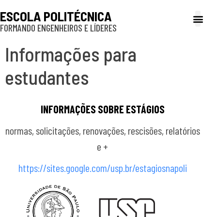
ESCOLA POLITÉCNICA
FORMANDO ENGENHEIROS E LÍDERES
A Poli
Gestão e Ad
Cultura e exte
Profissionais e
Inclusão e P
Informações para
estudantes
INFORMAÇÕES SOBRE ESTÁGIOS
normas, solicitações, renovações, rescisões, relatórios
e +
https://sites.google.com/usp.br/estagiosnapoli