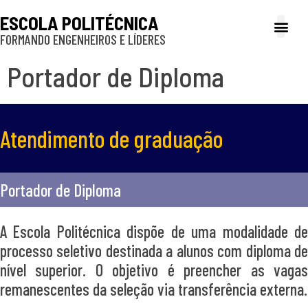
ESCOLA POLITÉCNICA
FORMANDO ENGENHEIROS E LÍDERES
A Poli
Gestão e Ad
Cultura e exte
Profissionais e
Inclusão e P
Portador de Diploma
Atendimento de graduação
Portador de Diploma
A Escola Politécnica dispõe de uma modalidade de
processo seletivo destinada a alunos com diploma de
nível superior. O objetivo é preencher as vagas
remanescentes da seleção via transferência externa.